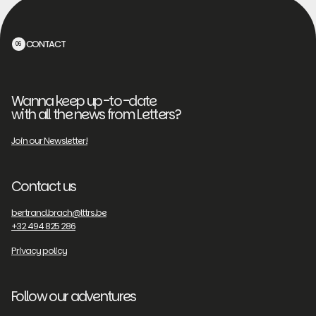
CONTACT
06
Wanna keep up-to-date
with all the news from Letters?
Join our Newsletter!
Contact us
bertrand.brach@lttrs.be
+32 494 825 286
Privacy policy
Follow our adventures